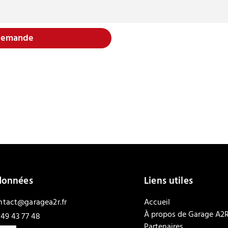
demande
données
Liens utiles
ntact@garagea2r.fr
Accueil
À propos de Garage A2
 49 43 77 48
Partenaires