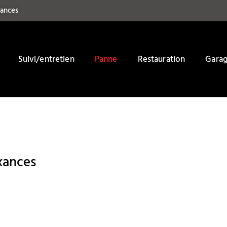
xances
Suivi/entretien
Panne
Restauration
Gara
xances