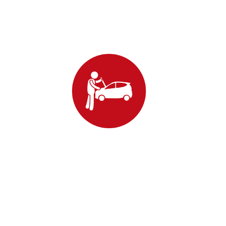
anne de tous véhicules
occupe de la résolution de pannes, en offrant de
es et une réparation rapide afin de remettre votre
route rapidement