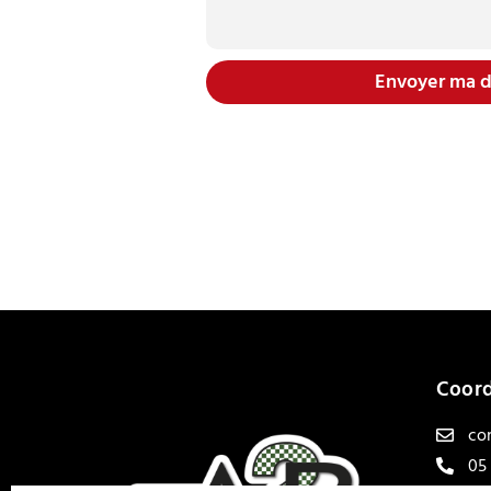
Envoyer ma 
Coor
co
05