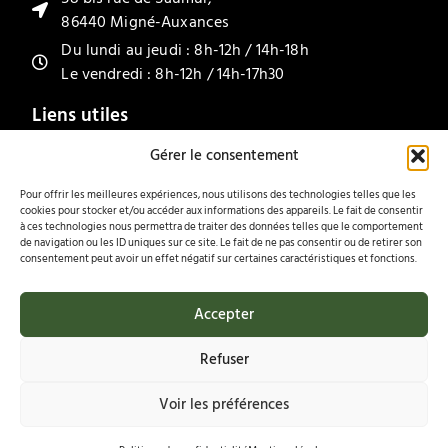
86440 Migné-Auxances
Du lundi au jeudi : 8h-12h / 14h-18h
Le vendredi : 8h-12h / 14h-17h30
Liens utiles
Gérer le consentement
Accueil
À propos de Garage A2R
Pour offrir les meilleures expériences, nous utilisons des technologies telles que les
Partenaires
cookies pour stocker et/ou accéder aux informations des appareils. Le fait de consentir
Suivi/entretien
à ces technologies nous permettra de traiter des données telles que le comportement
de navigation ou les ID uniques sur ce site. Le fait de ne pas consentir ou de retirer son
Panne
consentement peut avoir un effet négatif sur certaines caractéristiques et fonctions.
Restauration
Accepter
Contact
Politique de confidentialité
Refuser
Mentions légales
Voir les préférences
Tous droits réservés | Garage A2R